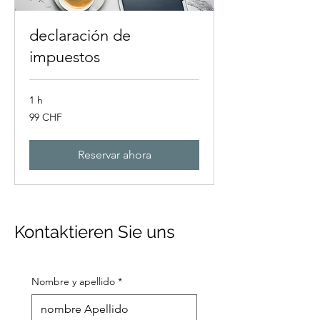
declaración de
impuestos
1 h
99
99 CHF
francos
suizos
Reservar ahora
Kontaktieren Sie uns
Nombre y apellido
*