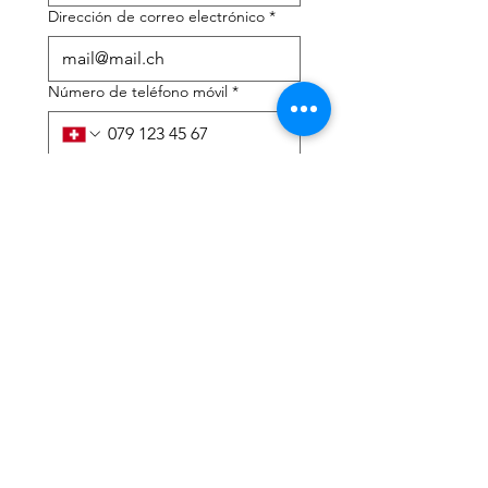
Dirección de correo electrónico
*
Número de teléfono móvil
*
Necesito ayuda con:
*
declaración de impuestos
Asesoramiento fiscal
He leído la política de 
privacidad y los términos y 
condiciones.
*
Entregar