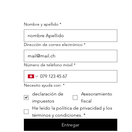
Nombre y apellido
*
Dirección de correo electrónico
*
Número de teléfono móvil
*
Necesito ayuda con:
*
declaración de
Asesoramiento
impuestos
fiscal
He leído la política de privacidad y los 
términos y condiciones.
*
Entregar