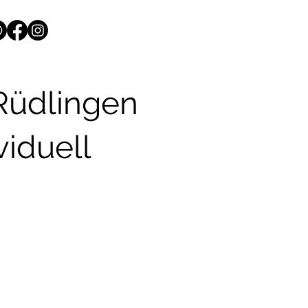
Rüdlingen
viduell