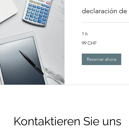
declaración de
1 h
99
99 CHF
francos
suizos
Reservar ahora
Kontaktieren Sie uns