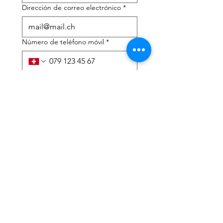
Dirección de correo electrónico
*
Número de teléfono móvil
*
Necesito ayuda con:
*
declaración de impuestos
Asesoramiento fiscal
He leído la política de 
privacidad y los términos y 
condiciones.
*
Entregar