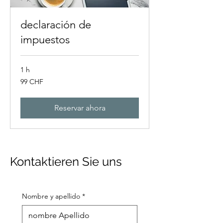
declaración de
impuestos
1 h
99
99 CHF
francos
suizos
Reservar ahora
Kontaktieren Sie uns
Nombre y apellido
*