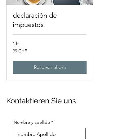
declaración de
impuestos
1 h
99
99 CHF
francos
suizos
Reservar ahora
Kontaktieren Sie uns
Nombre y apellido
*