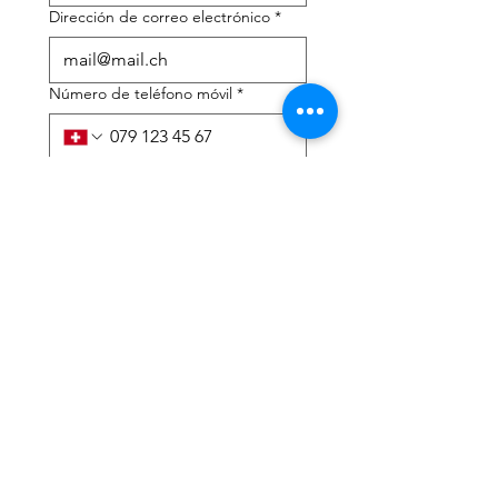
Dirección de correo electrónico
*
Número de teléfono móvil
*
Necesito ayuda con:
*
declaración de impuestos
Asesoramiento fiscal
He leído la política de 
privacidad y los términos y 
condiciones.
*
Entregar