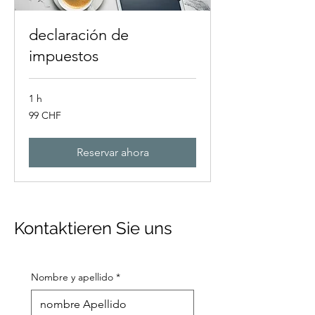
declaración de
impuestos
1 h
99
99 CHF
francos
suizos
Reservar ahora
Kontaktieren Sie uns
Nombre y apellido
*