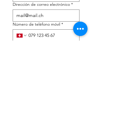
Dirección de correo electrónico
*
Número de teléfono móvil
*
Necesito ayuda con:
*
declaración de impuestos
Asesoramiento fiscal
He leído la política de 
privacidad y los términos y 
condiciones.
*
Entregar