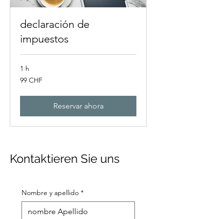
declaración de
impuestos
1 h
99
99 CHF
francos
suizos
Reservar ahora
Kontaktieren Sie uns
Nombre y apellido
*