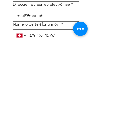
Dirección de correo electrónico
*
Número de teléfono móvil
*
Necesito ayuda con:
*
declaración de impuestos
Asesoramiento fiscal
He leído la política de 
privacidad y los términos y 
condiciones.
*
Entregar