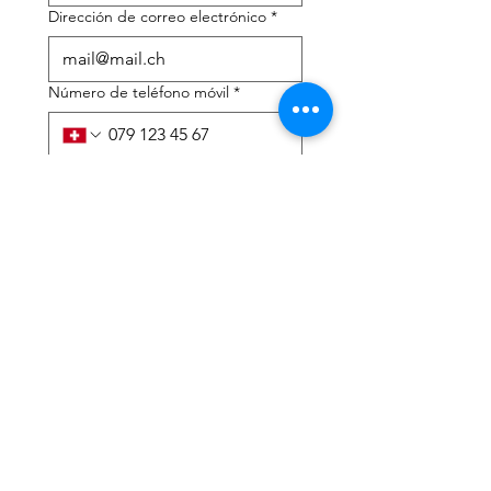
Dirección de correo electrónico
*
Número de teléfono móvil
*
Necesito ayuda con:
*
declaración de impuestos
Asesoramiento fiscal
He leído la política de 
privacidad y los términos y 
condiciones.
*
Entregar