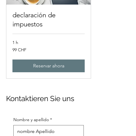
declaración de
impuestos
1 h
99
99 CHF
francos
suizos
Reservar ahora
Kontaktieren Sie uns
Nombre y apellido
*