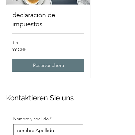
declaración de
impuestos
1 h
99
99 CHF
francos
suizos
Reservar ahora
Kontaktieren Sie uns
Nombre y apellido
*