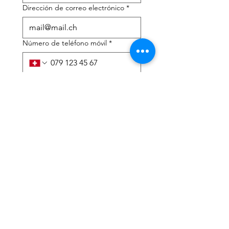
Dirección de correo electrónico
*
Número de teléfono móvil
*
Necesito ayuda con:
*
declaración de impuestos
Asesoramiento fiscal
He leído la política de 
privacidad y los términos y 
condiciones.
*
Entregar