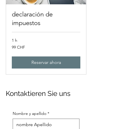
declaración de
impuestos
1 h
99
99 CHF
francos
suizos
Reservar ahora
Kontaktieren Sie uns
Nombre y apellido
*