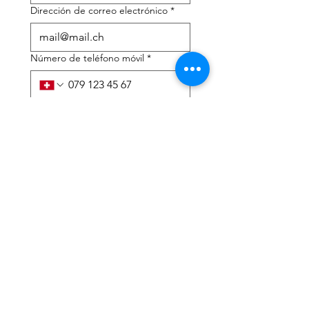
Dirección de correo electrónico
*
Número de teléfono móvil
*
Necesito ayuda con:
*
declaración de impuestos
Asesoramiento fiscal
He leído la política de 
privacidad y los términos y 
condiciones.
*
Entregar