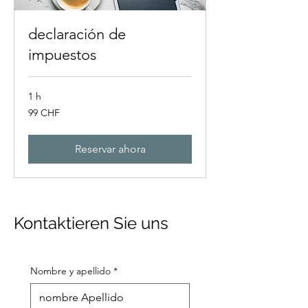
declaración de
impuestos
1 h
99
99 CHF
francos
suizos
Reservar ahora
Kontaktieren Sie uns
Nombre y apellido
*