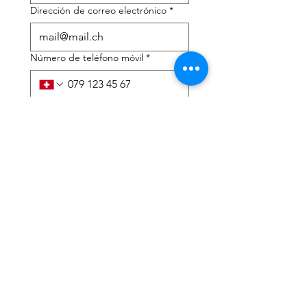
Dirección de correo electrónico
*
Número de teléfono móvil
*
Necesito ayuda con:
*
declaración de impuestos
Asesoramiento fiscal
He leído la política de 
privacidad y los términos y 
condiciones.
*
Entregar