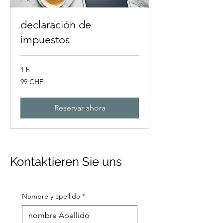
declaración de
impuestos
1 h
99
99 CHF
francos
suizos
Reservar ahora
Kontaktieren Sie uns
Nombre y apellido
*