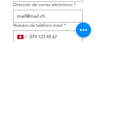
Dirección de correo electrónico
*
Número de teléfono móvil
*
Necesito ayuda con:
*
declaración de impuestos
Asesoramiento fiscal
He leído la política de 
privacidad y los términos y 
condiciones.
*
Entregar