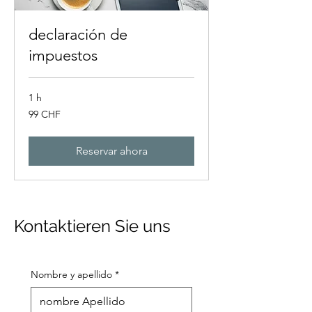
declaración de
impuestos
1 h
99
99 CHF
francos
suizos
Reservar ahora
Kontaktieren Sie uns
Nombre y apellido
*