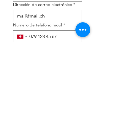
Dirección de correo electrónico
*
Número de teléfono móvil
*
Necesito ayuda con:
*
declaración de impuestos
Asesoramiento fiscal
He leído la política de 
privacidad y los términos y 
condiciones.
*
Entregar