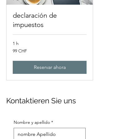
declaración de
impuestos
1 h
99
99 CHF
francos
suizos
Reservar ahora
Kontaktieren Sie uns
Nombre y apellido
*