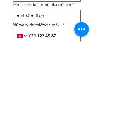
Dirección de correo electrónico
*
Número de teléfono móvil
*
Necesito ayuda con:
*
declaración de impuestos
Asesoramiento fiscal
He leído la política de 
privacidad y los términos y 
condiciones.
*
Entregar