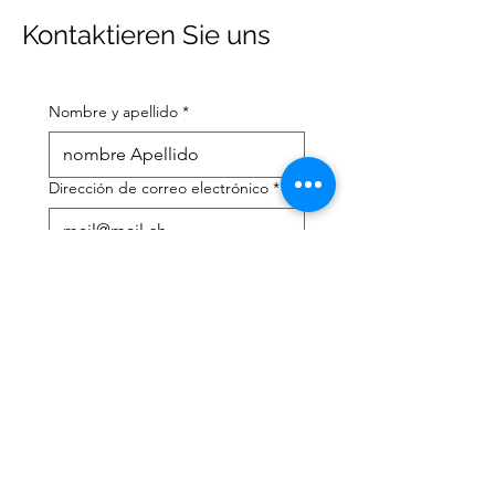
Kontaktieren Sie uns
Nombre y apellido
*
Dirección de correo electrónico
*
Número de teléfono móvil
*
Necesito ayuda con:
*
declaración de impuestos
Asesoramiento fiscal
He leído la política de 
privacidad y los términos y 
condiciones.
*