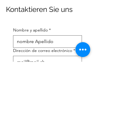
Kontaktieren Sie uns
Nombre y apellido
*
Dirección de correo electrónico
*
Número de teléfono móvil
*
Necesito ayuda con:
*
declaración de impuestos
Asesoramiento fiscal
He leído la política de 
privacidad y los términos y 
condiciones.
*