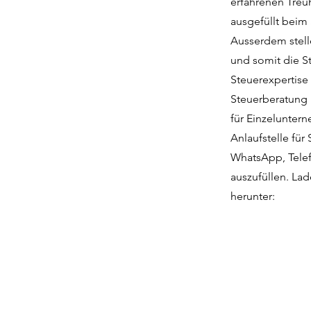
erfahrenen Treu
ausgefüllt beim
Ausserdem stell
und somit die St
Steuerexpertise
Steuerberatung i
für Einzelunter
Anlaufstelle für
WhatsApp, Telef
auszufüllen. Lad
herunter: