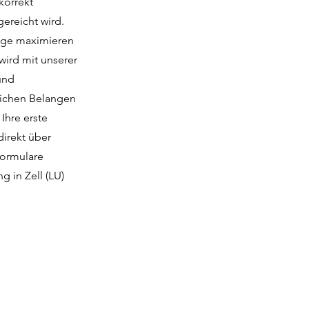
korrekt
ereicht wird.
züge maximieren
wird mit unserer
und
rlichen Belangen
Ihre erste
direkt über
formulare
g in Zell (LU)