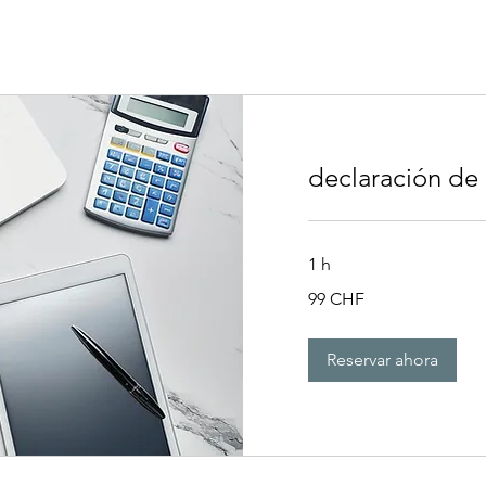
declaración de
1 h
99
99 CHF
francos
suizos
Reservar ahora