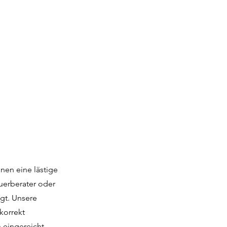
nen eine lästige
uerberater oder
gt. Unsere
korrekt
 eingereicht