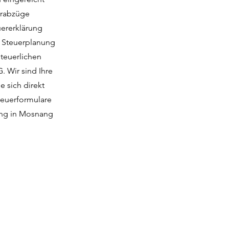
uerabzüge
uererklärung
h Steuerplanung
steuerlichen
 Wir sind Ihre
e sich direkt
teuerformulare
rung in Mosnang