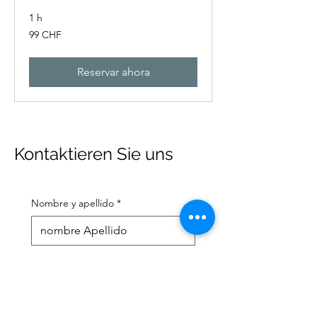
1 h
99
99 CHF
francos
suizos
Reservar ahora
Kontaktieren Sie uns
Nombre y apellido
*
Dirección de correo electrónico
*
Número de teléfono móvil
*