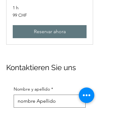
1 h
99
99 CHF
francos
suizos
Reservar ahora
Kontaktieren Sie uns
Nombre y apellido
*
Dirección de correo electrónico
*
Número de teléfono móvil
*