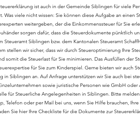
Steuererklärung ist auch in der Gemeinde Siblingen für viele Pe
. Was viele nicht wissen: Sie können diese Aufgabe an einen S
erexperten weitergeben, der die Einkommenssteuer für Sie erle
euhänder sorgen dafür, dass die Steuerdokumente pünktlich un
im Steueramt Siblingen bzw. dem Kantonalen Steueramt Schaff
em stellen wir sicher, dass wir durch Steueroptimierung Ihre St
d somit die Steuerlast für Sie minimieren. Das Ausfüllen der S
teuerexpertise für Sie zum Kinderspiel. Gerne bieten wir auch 
 in Siblingen an. Auf Anfrage unterstützen wir Sie auch bei ste
Einzelunternehmen sowie juristische Personen wie GmbH oder A
elle für Steuerliche Angelegenheiten in Siblingen. Bitte melden 
, Telefon oder per Mail bei uns, wenn Sie Hilfe brauchen, Ihre
aden Sie hier Ihre Checkliste für die Dokumente zur Steuererklä