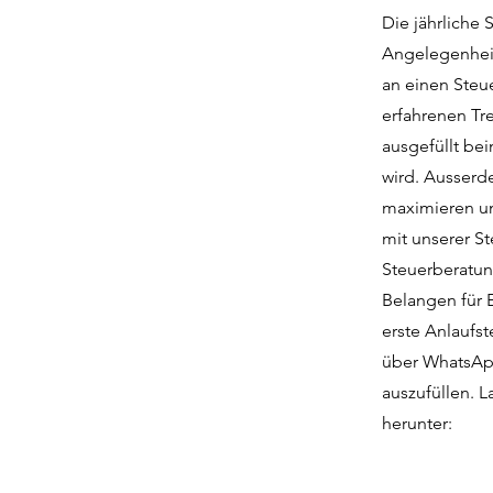
Die jährliche 
Angelegenheit
an einen Steu
erfahrenen Tr
ausgefüllt be
wird. Ausserd
maximieren un
mit unserer S
Steuerberatung
Belangen für 
erste Anlaufst
über WhatsApp
auszufüllen. L
herunter: