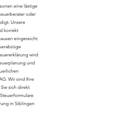
rsonen eine lästige
teuerberater oder
digt. Unsere
d korrekt
hausen eingereicht
euerabzüge
teuererklärung wird
Steuerplanung und
uerlichen
G. Wir sind Ihre
Sie sich direkt
 Steuerformulare
rung in Siblingen