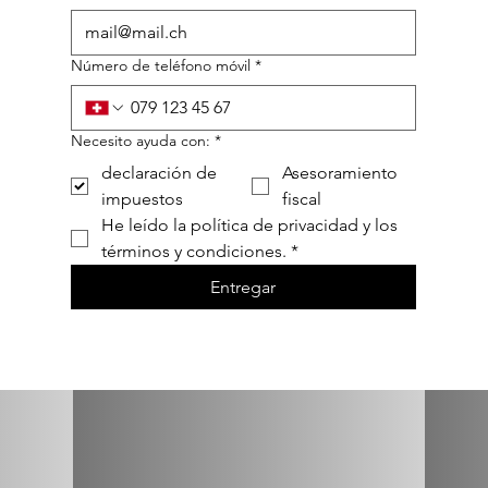
Número de teléfono móvil
*
Necesito ayuda con:
*
declaración de
Asesoramiento
impuestos
fiscal
He leído la política de privacidad y los 
términos y condiciones.
*
Entregar