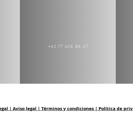
+41 77 426 86 57
egal | Aviso legal | Términos y condiciones | Política de pri
l ZH |
Declaración de la
renta
Wil ZH
| 