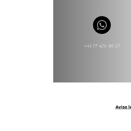
+41 77 426 86 57
Aviso l
renta Rafz |
Declaración de la renta Wi