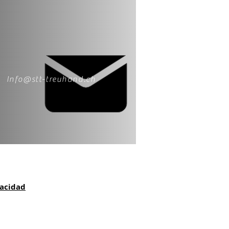
Info@stt-treuhand.ch
vacidad
Declaración de la renta Eglisau | Declar