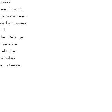
korrekt
reicht wird.
züge maximieren
wird mit unserer
und
lichen Belangen
Ihre erste
irekt über
formulare
ung in Gersau