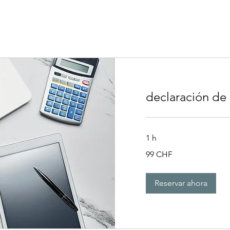
declaración de
1 h
99
99 CHF
francos
suizos
Reservar ahora