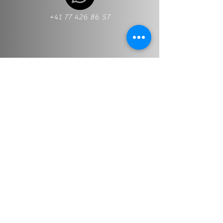
+41 77 426 86 57
+41 77 426 86 57
Info@stt-treuhand.ch
Nombre y apellido
*
Dirección de correo electrónico
*