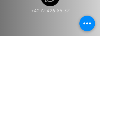
+41 77 426 86 57
+41 77 426 86 57
Info@stt-treuhand.ch
Nombre y apellido
*
Dirección de correo electrónico
*