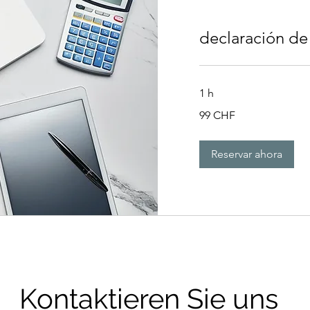
declaración de
1 h
99
99 CHF
francos
suizos
Reservar ahora
Kontaktieren Sie uns