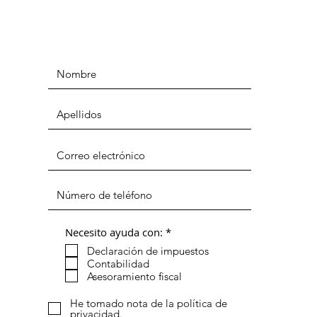
O
Necesito ayuda con:
*
b
Declaración de impuestos
l
i
Contabilidad
g
Asesoramiento fiscal
a
t
He tomado nota de la política de
o
privacidad.
r