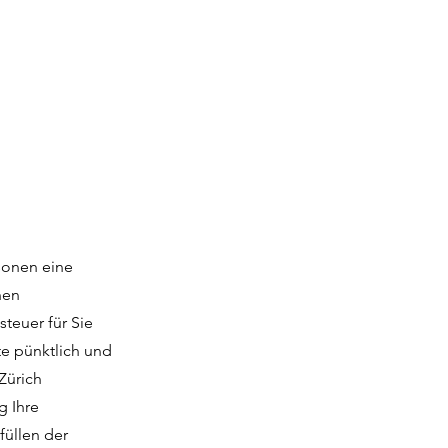
rsonen eine
nen
teuer für Sie
te pünktlich und
Zürich
g Ihre
füllen der