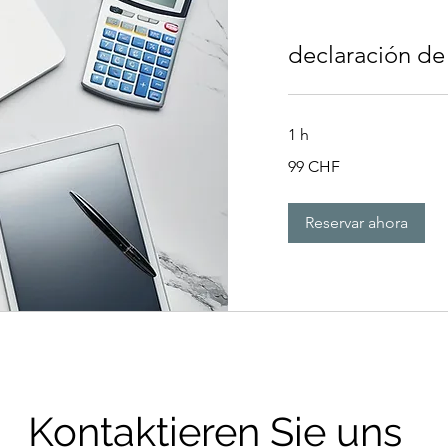
declaración de
1 h
99
99 CHF
francos
suizos
Reservar ahora
Kontaktieren Sie uns