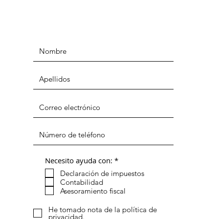
O
Necesito ayuda con:
*
b
Declaración de impuestos
l
i
Contabilidad
g
Asesoramiento fiscal
a
t
He tomado nota de la política de
o
privacidad.
r