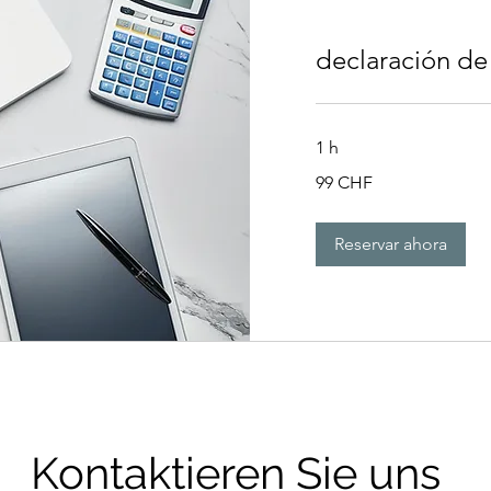
declaración de
1 h
99
99 CHF
francos
suizos
Reservar ahora
Kontaktieren Sie uns