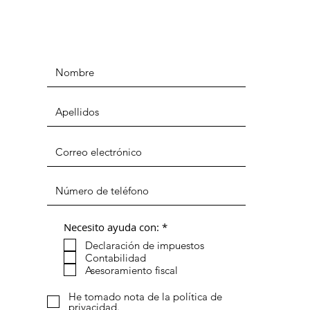
O
Necesito ayuda con:
*
b
Declaración de impuestos
l
i
Contabilidad
g
Asesoramiento fiscal
a
t
He tomado nota de la política de
o
privacidad.
r