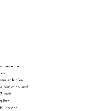
rsonen eine
nen
teuer für Sie
te pünktlich und
 Zürich
g Ihre
füllen der