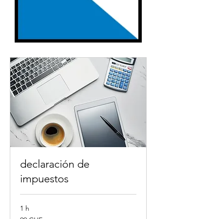
declaración de
impuestos
1 h
99