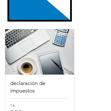
declaración de
impuestos
1 h
99