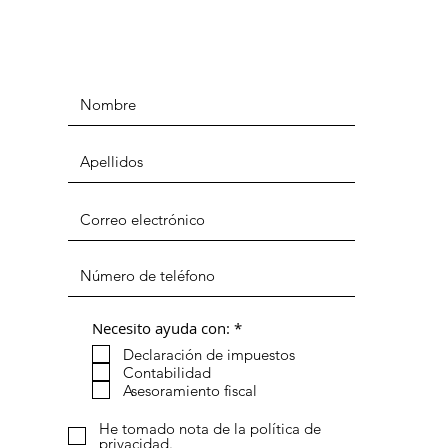
O
Necesito ayuda con:
*
b
Declaración de impuestos
l
i
Contabilidad
g
Asesoramiento fiscal
a
t
He tomado nota de la política de
o
privacidad.
r