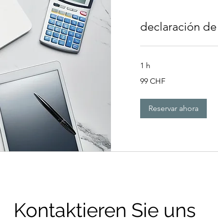
declaración de
1 h
99
99 CHF
francos
suizos
Reservar ahora
Kontaktieren Sie uns