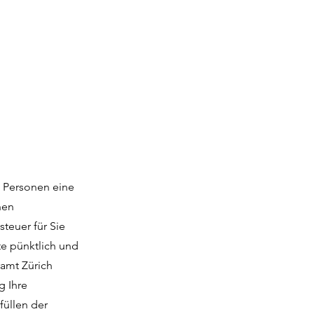
e Personen eine
nen
teuer für Sie
te pünktlich und
amt Zürich
g Ihre
füllen der