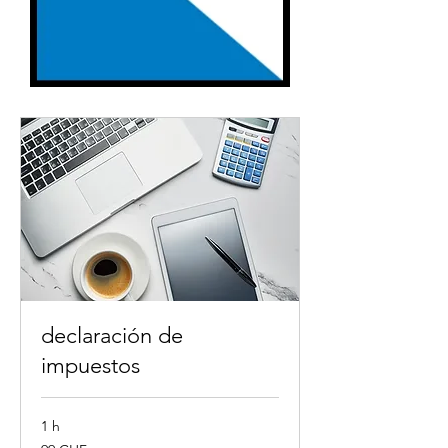
declaración de
impuestos
1 h
99