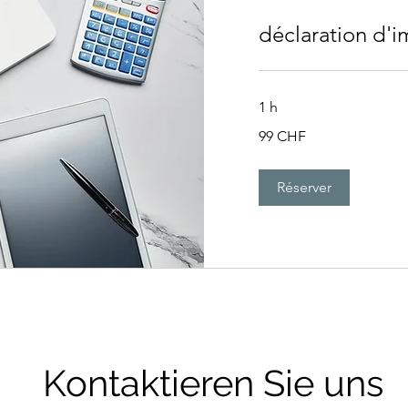
déclaration d'
1 h
99
99 CHF
francs
suisses
Réserver
Kontaktieren Sie uns