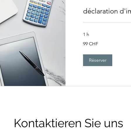
déclaration d'
1 h
99
99 CHF
francs
suisses
Réserver
Kontaktieren Sie uns