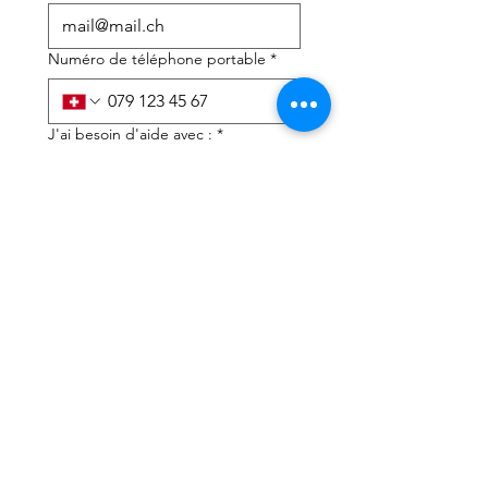
Numéro de téléphone portable
*
J'ai besoin d'aide avec :
*
déclaration d'impôts
Conseils fiscaux
J'ai lu la politique de 
confidentialité et les 
conditions générales
*
Soumettre