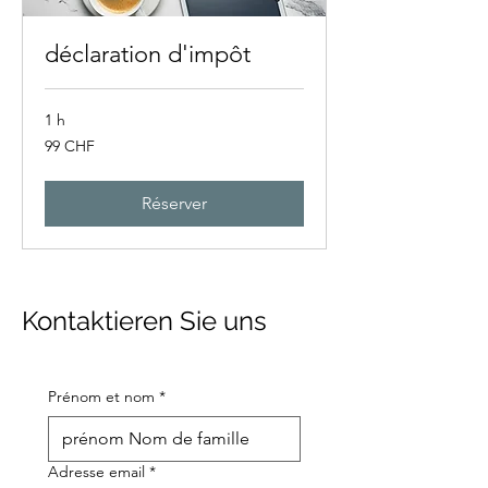
déclaration d'impôt
1 h
99
99 CHF
francs
suisses
Réserver
Kontaktieren Sie uns
Prénom et nom
*
Adresse email
*