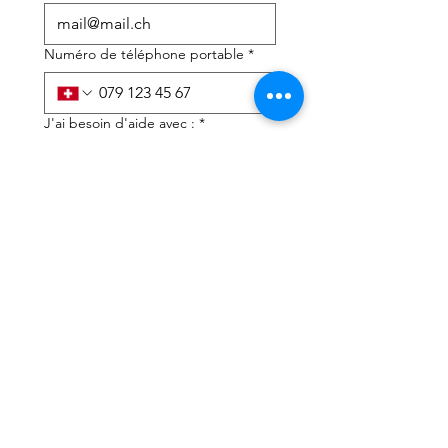
Numéro de téléphone portable
*
J'ai besoin d'aide avec :
*
déclaration d'impôts
Conseils fiscaux
J'ai lu la politique de 
confidentialité et les 
conditions générales
*
Soumettre