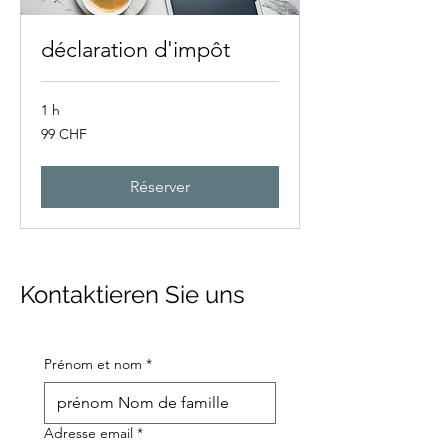
déclaration d'impôt
1 h
99
99 CHF
francs
suisses
Réserver
Kontaktieren Sie uns
Prénom et nom
*
Adresse email
*