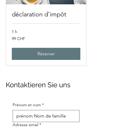
déclaration d'impôt
1 h
99
99 CHF
francs
suisses
Réserver
Kontaktieren Sie uns
Prénom et nom
*
Adresse email
*