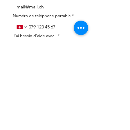
Numéro de téléphone portable
*
J'ai besoin d'aide avec :
*
déclaration d'impôts
Conseils fiscaux
J'ai lu la politique de 
confidentialité et les 
conditions générales
*
Soumettre