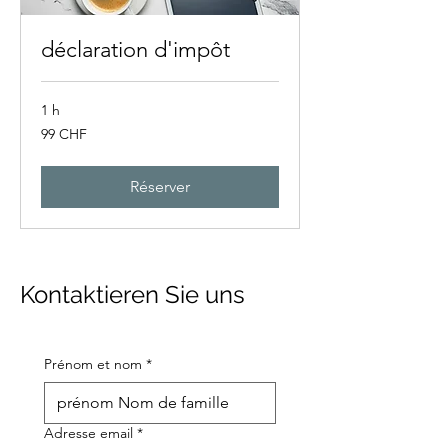
déclaration d'impôt
1 h
99
99 CHF
francs
suisses
Réserver
Kontaktieren Sie uns
Prénom et nom
*
Adresse email
*