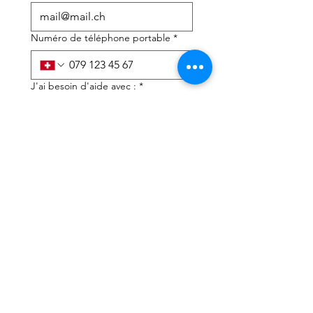
Numéro de téléphone portable
*
J'ai besoin d'aide avec :
*
déclaration d'impôts
Conseils fiscaux
J'ai lu la politique de 
confidentialité et les 
conditions générales
*
Soumettre