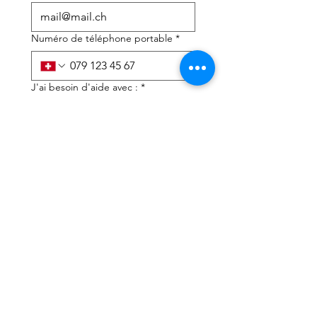
Numéro de téléphone portable
*
J'ai besoin d'aide avec :
*
déclaration d'impôts
Conseils fiscaux
J'ai lu la politique de 
confidentialité et les 
conditions générales
*
Soumettre