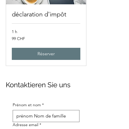
déclaration d'impôt
1 h
99
99 CHF
francs
suisses
Réserver
Kontaktieren Sie uns
Prénom et nom
*
Adresse email
*