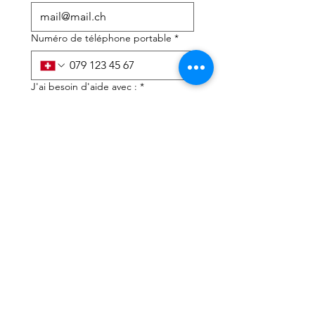
Numéro de téléphone portable
*
J'ai besoin d'aide avec :
*
déclaration d'impôts
Conseils fiscaux
J'ai lu la politique de 
confidentialité et les 
conditions générales
*
Soumettre