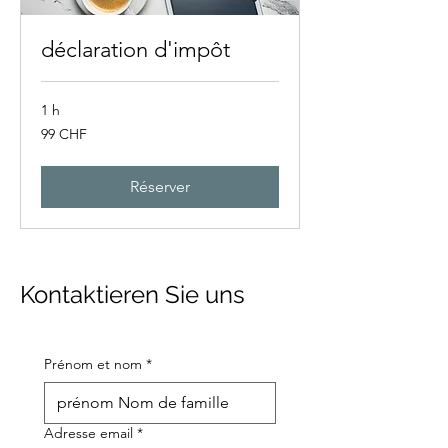
déclaration d'impôt
1 h
99
99 CHF
francs
suisses
Réserver
Kontaktieren Sie uns
Prénom et nom
*
Adresse email
*