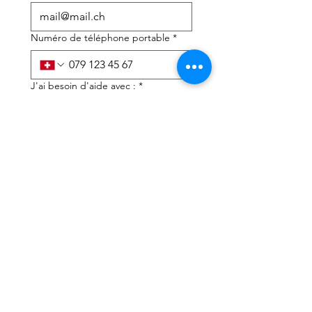
Numéro de téléphone portable
*
J'ai besoin d'aide avec :
*
déclaration d'impôts
Conseils fiscaux
J'ai lu la politique de 
confidentialité et les 
conditions générales
*
Soumettre