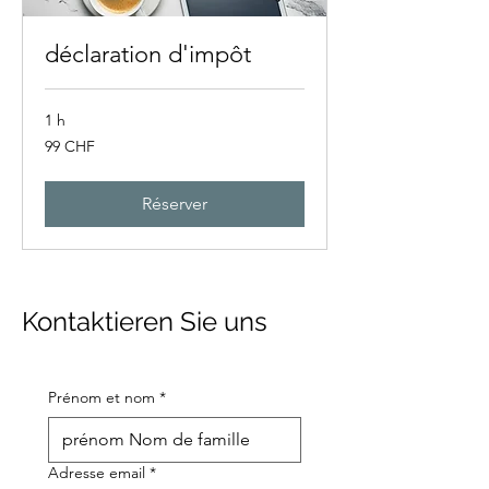
déclaration d'impôt
1 h
99
99 CHF
francs
suisses
Réserver
Kontaktieren Sie uns
Prénom et nom
*
Adresse email
*