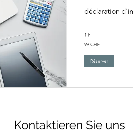
déclaration d'
1 h
99
99 CHF
francs
suisses
Réserver
Kontaktieren Sie uns