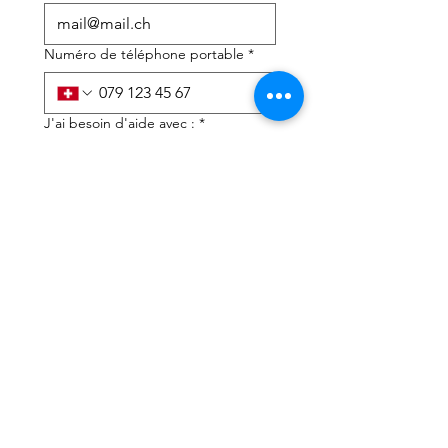
Numéro de téléphone portable
*
J'ai besoin d'aide avec :
*
déclaration d'impôts
Conseils fiscaux
J'ai lu la politique de 
confidentialité et les 
conditions générales
*
Soumettre