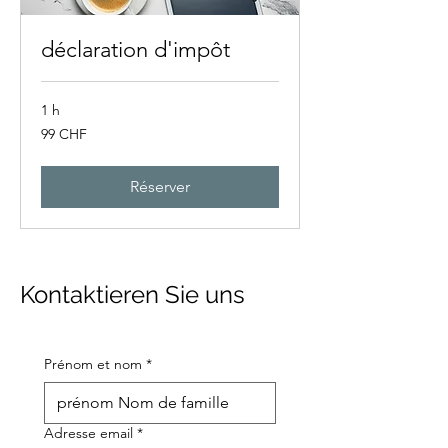
déclaration d'impôt
1 h
99
99 CHF
francs
suisses
Réserver
Kontaktieren Sie uns
Prénom et nom
*
Adresse email
*