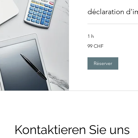
déclaration d'
1 h
99
99 CHF
francs
suisses
Réserver
Kontaktieren Sie uns