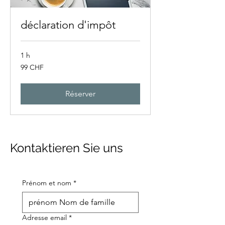
déclaration d'impôt
1 h
99
99 CHF
francs
suisses
Réserver
Kontaktieren Sie uns
Prénom et nom
*
Adresse email
*