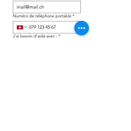
Numéro de téléphone portable
*
J'ai besoin d'aide avec :
*
déclaration d'impôts
Conseils fiscaux
J'ai lu la politique de 
confidentialité et les 
conditions générales
*
Soumettre