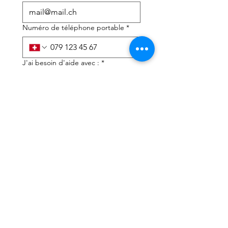
Numéro de téléphone portable
*
J'ai besoin d'aide avec :
*
déclaration d'impôts
Conseils fiscaux
J'ai lu la politique de 
confidentialité et les 
conditions générales
*
Soumettre