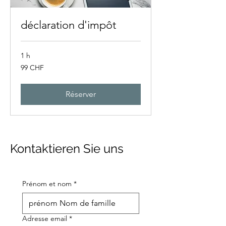
déclaration d'impôt
1 h
99
99 CHF
francs
suisses
Réserver
Kontaktieren Sie uns
Prénom et nom
*
Adresse email
*