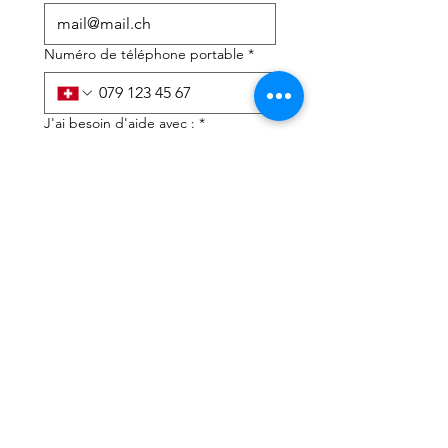
Numéro de téléphone portable
*
J'ai besoin d'aide avec :
*
déclaration d'impôts
Conseils fiscaux
J'ai lu la politique de 
confidentialité et les 
conditions générales
*
Soumettre