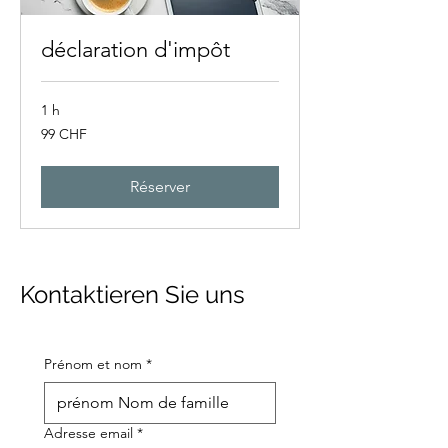
déclaration d'impôt
1 h
99
99 CHF
francs
suisses
Réserver
Kontaktieren Sie uns
Prénom et nom
*
Adresse email
*