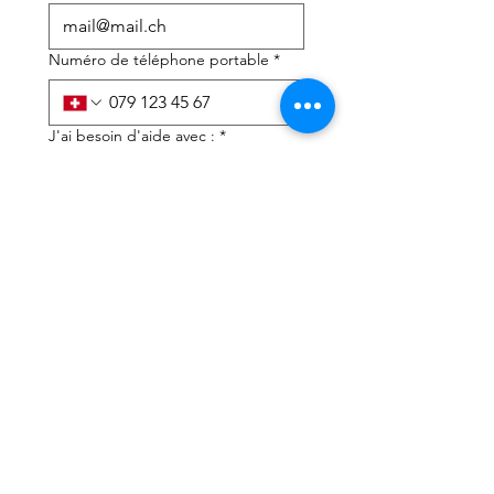
Numéro de téléphone portable
*
J'ai besoin d'aide avec :
*
déclaration d'impôts
Conseils fiscaux
J'ai lu la politique de 
confidentialité et les 
conditions générales
*
Soumettre