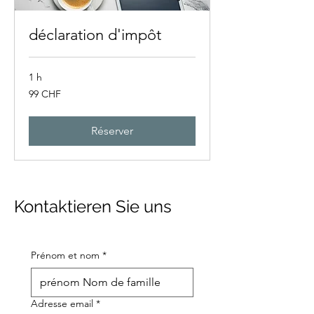
déclaration d'impôt
1 h
99
99 CHF
francs
suisses
Réserver
Kontaktieren Sie uns
Prénom et nom
*
Adresse email
*