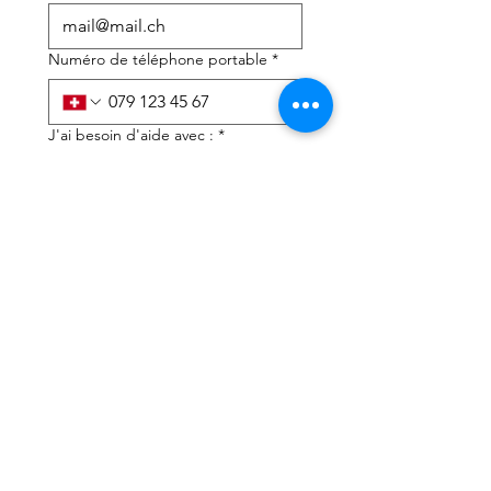
Numéro de téléphone portable
*
J'ai besoin d'aide avec :
*
déclaration d'impôts
Conseils fiscaux
J'ai lu la politique de 
confidentialité et les 
conditions générales
*
Soumettre