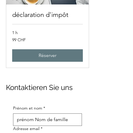
déclaration d'impôt
1 h
99
99 CHF
francs
suisses
Réserver
Kontaktieren Sie uns
Prénom et nom
*
Adresse email
*