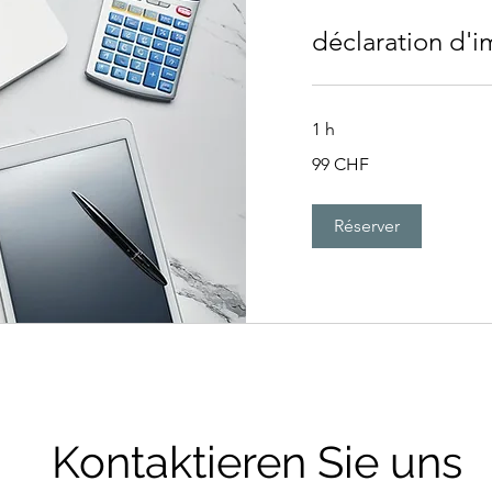
déclaration d'
1 h
99
99 CHF
francs
suisses
Réserver
Kontaktieren Sie uns