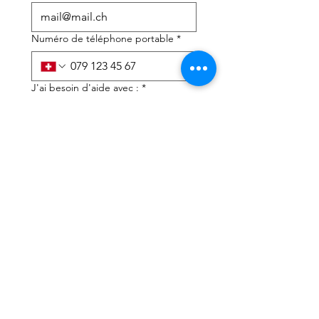
Numéro de téléphone portable
*
J'ai besoin d'aide avec :
*
déclaration d'impôts
Conseils fiscaux
J'ai lu la politique de 
confidentialité et les 
conditions générales
*
Soumettre