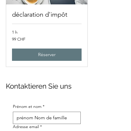
déclaration d'impôt
1 h
99
99 CHF
francs
suisses
Réserver
Kontaktieren Sie uns
Prénom et nom
*
Adresse email
*