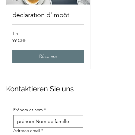
déclaration d'impôt
1 h
99
99 CHF
francs
suisses
Réserver
Kontaktieren Sie uns
Prénom et nom
*
Adresse email
*