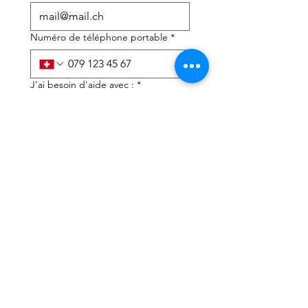
Numéro de téléphone portable
*
J'ai besoin d'aide avec :
*
déclaration d'impôts
Conseils fiscaux
J'ai lu la politique de 
confidentialité et les 
conditions générales
*
Soumettre